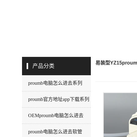
易装型YZ15pro
产品分类
proumb电脑怎么进去系列
proumb官方地址app下载系列
OEMproumb电脑怎么进去
proumb电脑怎么进去软管