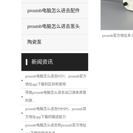
proumb电脑怎么进去配件
proumb电脑怎么进去泵头
proumb官方地址多
陶瓷泵
新闻资讯
proumb电脑怎么进去、proumb官方
地址app下载的区别和使用
导致proumb电脑怎么进去出口液体滴落
的原...
proumb电脑怎么进去、proumb官
方地址app下载的输送能力
proumb电脑怎么进去和proumb官方地址