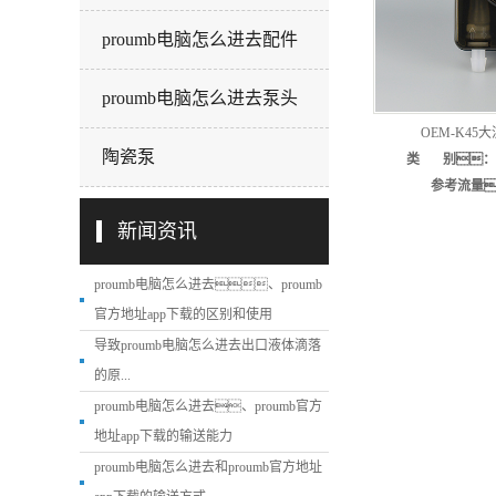
proumb电脑怎么进去配件
proumb电脑怎么进去泵头
OEM-K45
陶瓷泵
类 别：O
参考流量
新闻资讯
proumb电脑怎么进去、proumb
官方地址app下载的区别和使用
导致proumb电脑怎么进去出口液体滴落
的原...
proumb电脑怎么进去、proumb官方
地址app下载的输送能力
proumb电脑怎么进去和proumb官方地址