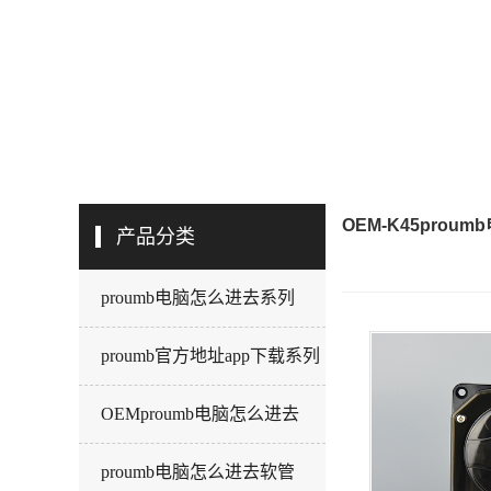
OEM-K45prou
产品分类
proumb电脑怎么进去系列
proumb官方地址app下载系列
OEMproumb电脑怎么进去
proumb电脑怎么进去软管