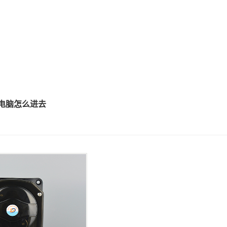
mb电脑怎么进去