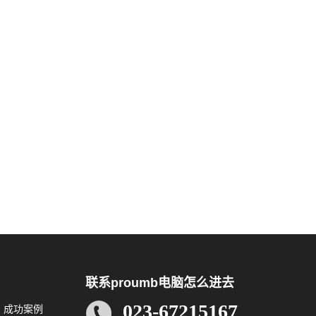
联系proumb电脑怎么进去
023-67215167
成功案例