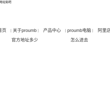
官方地址贴吧
首页
关于proumb
产品中心
proumb电脑
阿里
官方地址多少
怎么进去