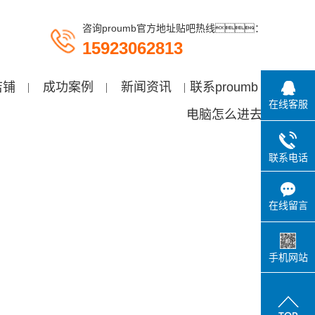
咨询proumb官方地址贴吧热线：
15923062813
店铺
成功案例
新闻资讯
联系proumb
在线客服
电脑怎么进去
联系电话
在线留言
手机网站