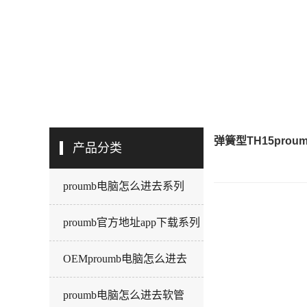
弹簧型TH15pro
产品分类
proumb电脑怎么进去系列
proumb官方地址app下载系列
OEMproumb电脑怎么进去
proumb电脑怎么进去软管