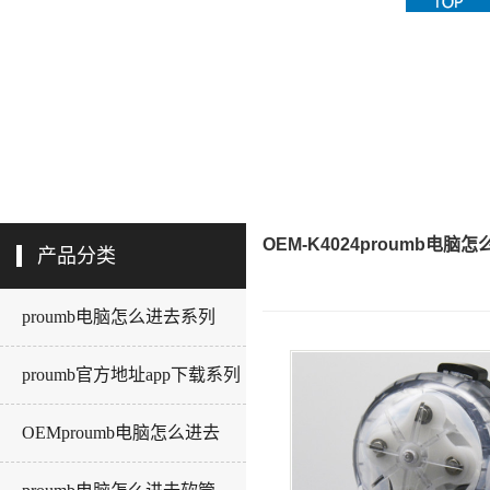
OEM-K4024proumb电脑
产品分类
proumb电脑怎么进去系列
proumb官方地址app下载系列
OEMproumb电脑怎么进去