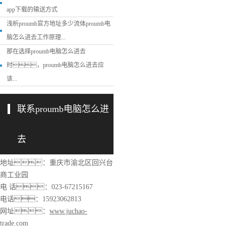
app下载的输送方式
浅析proumb官方地址多少流体proumb电
脑怎么进去工作原理...
那在选择proumb电脑怎么进去
时，proumb电脑怎么进去应
该...
联系proumb电脑怎么进
去
地址：重庆市渝北区回兴台
商工业园
电 话：023-67215167
电话：15923062813
网址：
www.juchao-
trade.com