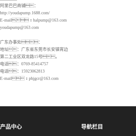
阿里巴巴商铺：
http://youdapump.1688.com/
E-mail：halpump@163.com
youdapump@163.com
广东办事处：
地址：广东省东莞市长安镇宵边
第二工业区双龙路15号。
电话：0769-85414757
电话：15923062813
E-mail：phjgcr@163.com
产品中心
导航栏目