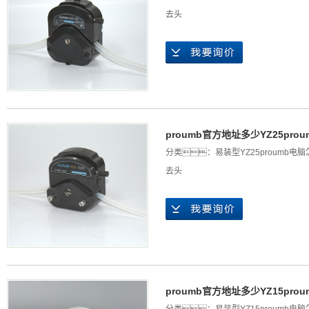
去头
proumb官方地址多少YZ25pr
分类：
易装型YZ25proumb电
去头
proumb官方地址多少YZ15pr