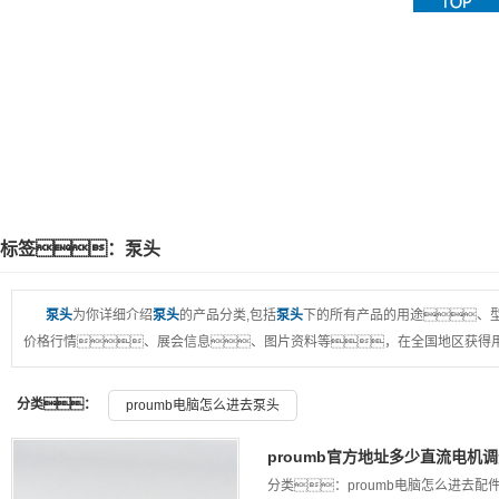
标签：泵头
泵头
为你详细介绍
泵头
的产品分类,包括
泵头
下的所有产品的用途、型
价格行情、展会信息、图片资料等，在全国地区获得用
分类：
proumb电脑怎么进去泵头
proumb官方地址多少直流电机
分类：
proumb电脑怎么进去配