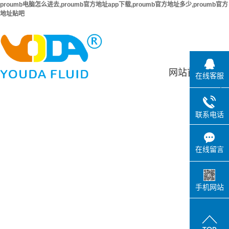
proumb电脑怎么进去,proumb官方地址app下载,proumb官方地址多少,proumb官方
地址贴吧
网站首页
关
在线客服
官
联系电话
在线留言
手机网站