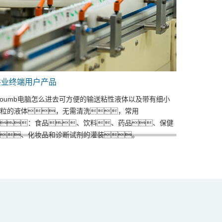
共业终端用户产品
roumb电脑怎么进去可方便的输送粘性液体以及带有细小
粒的液体，无需清洗，常用
：食品、饮料、药品、保健
、化妆品和诊断试剂的灌装。