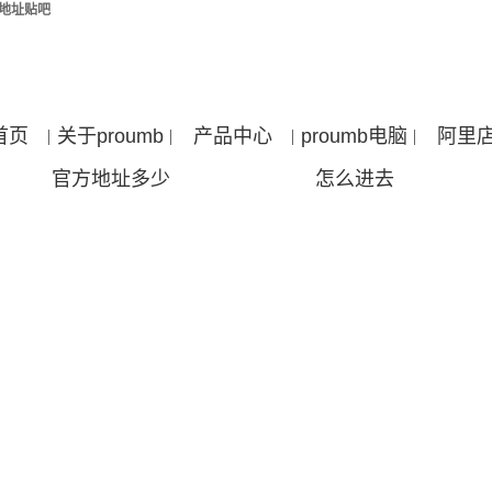
官方地址贴吧
首页
关于proumb
产品中心
proumb电脑
阿里
官方地址多少
怎么进去