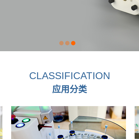
CLASSIFICATION
应用分类