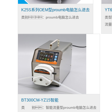
K25S系列OEM型proumb电脑怎么进去
YT
类别：proumb电脑怎么进去
类型
流量
BT300CM-YZ15智能
类 别：智能流量型proumb电脑怎么进去