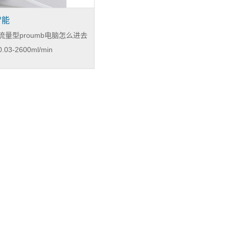
智能
量型proumb电脑怎么进去
-2600ml/min