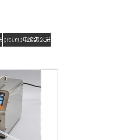
进
proumb电脑怎么进
去配件