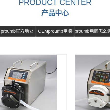
PRODUCT CENTER
产品中心
proumb官方地址
OEMproumb电脑
proumb电脑怎么
app下载系列
怎么进去
去软管